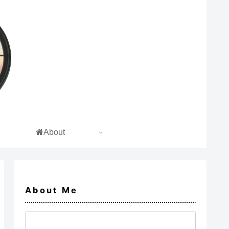
About
About Me