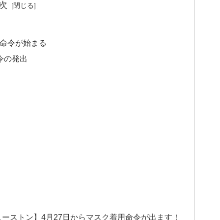
次
用命令が始まる
令の発出
ーストン】4月27日からマスク着用命令が出ます！