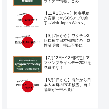
ライデー情報まとめ
【11月1日から】検疫手続
き変更（MySOSアプリ終
了→Visit Japan Webへ）
【9月7日から】ワクチン3
回接種で日本帰国時の「陰
性証明書」提出不要に
【7月12日〜13日限定】ア
マゾンプライムデー2022を
見逃すな！
【6月1日から】海外から日
本入国時のPCR検査、自主
隔離が一部不要に