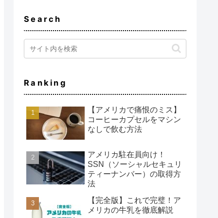
Search
Ranking
【アメリカで痛恨のミス】
コーヒーカプセルをマシン
なしで飲む方法
アメリカ駐在員向け！
SSN（ソーシャルセキュリ
ティーナンバー）の取得方
法
【完全版】これで完璧！ア
メリカの牛乳を徹底解説