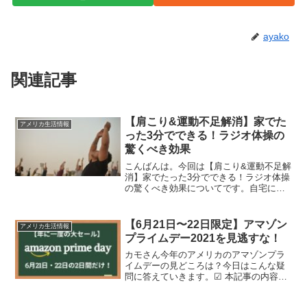
ayako
関連記事
【肩こり&運動不足解消】家でた
アメリカ生活情報
った3分でできる！ラジオ体操の
驚くべき効果
こんばんは。今回は【肩こり&運動不足解
消】家でたった3分でできる！ラジオ体操
の驚くべき効果についてです。自宅にこ
もりがちな日々で、運動不足になってま
せんか？そんなあなたにおすすめしたい
のが、ラジオ体操です。今回は、stay
【6月21日〜22日限定】アマゾン
アメリカ生活情報
homeの今こそ...
プライムデー2021を見逃すな！
カモさん今年のアメリカのアマゾンプラ
イムデーの見どころは？今日はこんな疑
問に答えていきます。☑ 本記事の内容
【6月21日〜22日限定】2021年アメリカ
のアマゾンプライムデーについてこの記