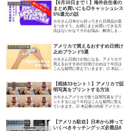
事を書いている私はアメリカ在住者なの
【6月30日まで！】海外在住者の
アメリカ生活情報
で、よりリアル...
まとめ買いにも◎キャッシュレス
5%還元の話
カモさん日本から持ってきた日用品が底
をつきそう。お得にまとめ買いできる方
法はないかな？そのお悩み、解決しま
す！☑ この記事の内容 6月30日までのキ
ャッシュレス5%還元制度についておさら
い 海外在住者も使える活用術みなさん、
アメリカで買えるおすすめ日焼け
アメリカ生活情報
日本でのキャッシ...
止めブランド5選
カモさん日焼けが気になる。アメリカで
買えるおすすめの日焼け止めは？今日は
こんな疑問に答えていきます。☑ 本記事
の内容 日焼け止めについての豆知識 アメ
リカで買えるおすすめ日焼け止め（海外
ブランド、日本ブランド）この記事を書
【税抜33セント！】アメリカで証
アメリカ手続き
いている私は学生時...
明写真をプリントする方法
カモさんアメリカで使う証明写真をプリ
ントするには？今日はこんな疑問に答え
ていきます。☑ 本記事の内容 アメリカの
証明写真について アメリカの証明写真の
作成手順この記事を書いている私は、証
明写真を安く印刷した経験のあるアメリ
【アメリカ駐在】日本から持って
アメリカ生活情報
カ在住なので、より...
いくべきキッチングッズ必需品8