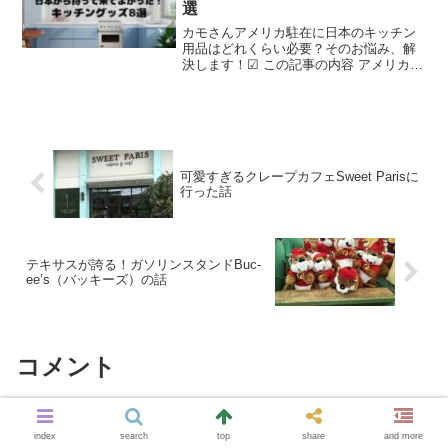
選
カモさんアメリカ駐在に日本のキッチン
用品はどれくらい必要？そのお悩み、解
決します！☑ この記事の内容 アメリカに
持っていくべきキッチングッズ アメリカ
に炊飯器は持っていくべきか?アメリカ駐
在が決まったら、何を持っていくべきか
悩みますよね。ア...
可愛すぎるクレープカフェSweet Parisに
行った話
テキサスが誇る！ガソリンスタンドBuc-
ee’s（バッキーズ）の話
コメント
コメントを書き込む
index
search
top
share
and more