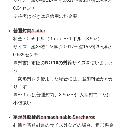
サイズ：縦8×横12×厚さ0.017〜縦10×横15×厚さ
0.04センチ
※往復はがきは返信用の料金要
普通封筒/Letter
料金：0.55ドル（１oz）〜１ドル（3.5oz）
サイズ：縦8×横12×厚さ0.017〜縦15×横29×厚さ
0.635センチ
※封書は市販の
NO.10の封筒サイズ
を使いましょ
う
変形封筒を使用した場合には、追加料金がかか
ります
※〜１ozは普通封筒、3.5oz〜は大型封筒または
小包扱い
定形外郵便/Nonmachinable Surcharge
封筒が普通封書のサイズ外などの場合、追加料金