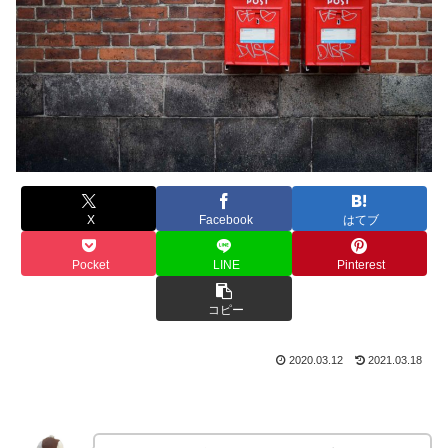
X
Facebook
はてブ
Pocket
LINE
Pinterest
コピー
2020.03.12
2021.03.18