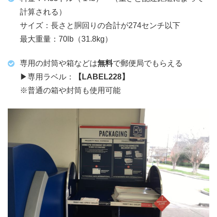
計算される）
サイズ：長さと胴回りの合計が274センチ以下
最大重量：70lb（31.8kg）
専用の封筒や箱などは
無料
で郵便局でもらえる
▶︎専用ラベル：
【LABEL228】
※普通の箱や封筒も使用可能