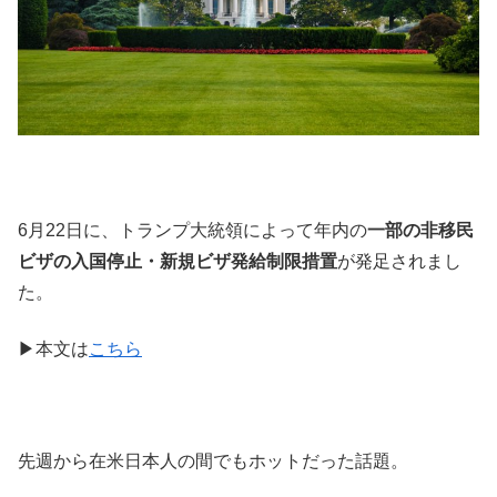
6月22日に、トランプ大統領によって年内の
一部の非移民
ビザの入国停止・新規ビザ発給制限措置
が発足されまし
た。
▶︎本文は
こちら
先週から在米日本人の間でもホットだった話題。