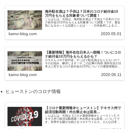
海外駐在員は？子供は？日本のコロナ給付金10
万円をもらえる対象者ついて調査！
こんばんは。今回は、海外駐在員は？子供は？日本のコロ
ナ給付金10万円をもらえる対象者ついて調査！です。最近
気になるホットな話題といえば・・・日本政府によるコロ
ナウイルス経済政策、10万円の給付金ですよね！私も毎日
そわそわしています。理由は【...
kamo-blog.com
2020.05.01
【最新情報】海外在住日本人へ朗報！ついにコロ
ナ給付金10万円をもらえるかも？
カモさんコロナ給付金、やっぱり駐在員はもらえないの？
そのお悩み、解決します！☑ この記事の内容 海外在住の日
本人に対するコロナ給付金10万円についての最新情報以
前、コロナ給付金10万円の対象者についての記事を書きま
した。『住民基本台帳に記載...
kamo-blog.com
2020.06.11
ヒューストンのコロナ情報
【コロナ最新情報＠ヒューストン】テキサス州で
経済活動再開！外出禁止令は延長…
こんばんは。今回は【コロナ最新情報＠ヒューストン】テ
キサス州で経済活動再開！外出禁止令は延長…についてで
す。世界中を騒がせ続けるコロナウイルス。そんな日常
が、やっと明るい未来へ向かって動き始めるようです。ま
だまだ油断は禁物で、今すぐ動き出す...