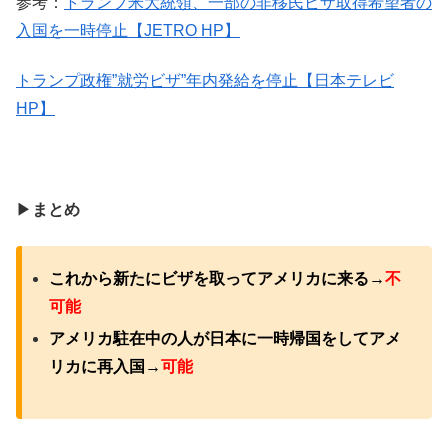
参考：
トランプ米大統領、一部の非移民ビザ取得希望者の
入国を一時停止【JETRO HP】
トランプ政権”就労ビザ”年内発給を停止【日本テレビ
HP】
▶︎
まとめ
これから新たにビザを取ってアメリカに来る→
不
可能
アメリカ駐在中の人が日本に一時帰国をしてアメ
リカに再入国→
可能