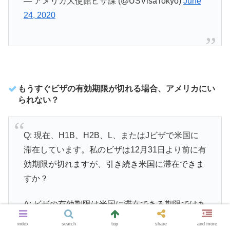
— アメリカ大使館ビザ課 (@USVisaTokyo)
June
24, 2020
もうすぐビザの有効期限が切れる場合、アメリカにい
られない？
Q: 現在、H1B、H2B、L、またはJビザで米国に
滞在しています。私のビザは12月31日より前に有
効期限が切れますが、引き続き米国に滞在できま
すか？
A: ビザの有効期限は米国に滞在できる期限ではあ
りません。滞在資格の延長に関する質問は、移民
index
search
top
share
and more