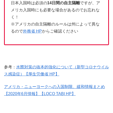
日本入国時は必須の
14日間の自主隔離
ですが、ア
メリカ入国時にも必要な場合があるのでお忘れな
く！
※アメリカの自主隔離のルールは州によって異な
るので
外務省 HP
からご確認ください
参考：
水際対策の抜本的強化について（新型コロナウイル
ス感染症）【厚生労働省 HP】
アメリカ・ニューヨークへの入国制限、緩和情報まとめ
【2020年6月情報】【LOCO TABI HP】