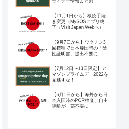
ライデー情報まとめ
【11月1日から】検疫手続
き変更（MySOSアプリ終
了→Visit Japan Webへ）
【9月7日から】ワクチン3
回接種で日本帰国時の「陰
性証明書」提出不要に
【7月12日〜13日限定】ア
マゾンプライムデー2022を
見逃すな！
【6月1日から】海外から日
本入国時のPCR検査、自主
隔離が一部不要に