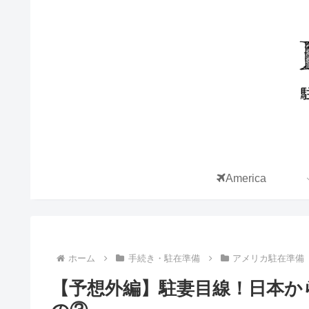
America
ホーム
手続き・駐在準備
アメリカ駐在準備
【予想外編】駐妻目線！日本か