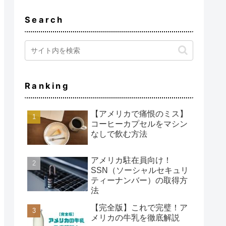
Search
Ranking
【アメリカで痛恨のミス】
コーヒーカプセルをマシン
なしで飲む方法
アメリカ駐在員向け！
SSN（ソーシャルセキュリ
ティーナンバー）の取得方
法
【完全版】これで完璧！ア
メリカの牛乳を徹底解説