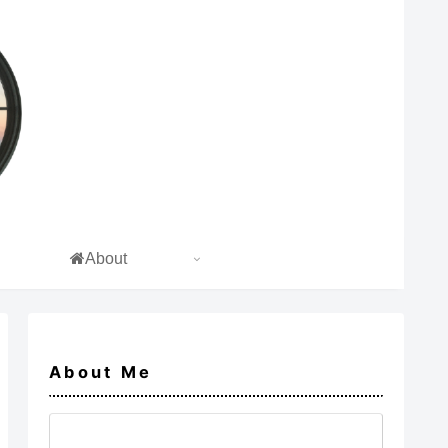
About
About Me