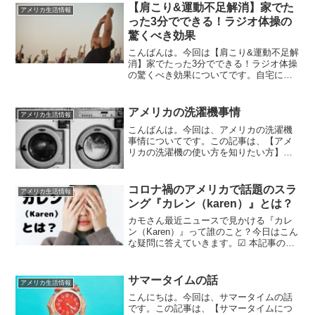
【肩こり&運動不足解消】家でた
アメリカ生活情報
った3分でできる！ラジオ体操の
驚くべき効果
こんばんは。今回は【肩こり&運動不足解
消】家でたった3分でできる！ラジオ体操
の驚くべき効果についてです。自宅にこ
もりがちな日々で、運動不足になってま
せんか？そんなあなたにおすすめしたい
のが、ラジオ体操です。今回は、stay
アメリカの洗濯機事情
アメリカ生活情報
homeの今こそ...
こんばんは。今回は、アメリカの洗濯機
事情についてです。この記事は、【アメ
リカの洗濯機の使い方を知りたい方】に
おすすめです！※記事内のリンクの一部
はアフィリエイトリンクです。詳しくは
プライバシーポリシーをお読みくださ
コロナ禍のアメリカで話題のスラ
アメリカ生活情報
い。アメリカの洗濯事情多く...
ング『カレン（karen）』とは？
カモさん最近ニュースで見かける『カレ
ン（Karen）』って誰のこと？今日はこん
な疑問に答えていきます。☑ 本記事の内
容 アメリカ在住日本人必見！話題のカレ
ン（Karen）について分かるこの記事を書
いている私はアメリカテキサス州在住な
サマータイムの話
アメリカ生活情報
ので、よ...
こんにちは。今回は、サマータイムの話
です。この記事は、【サマータイムにつ