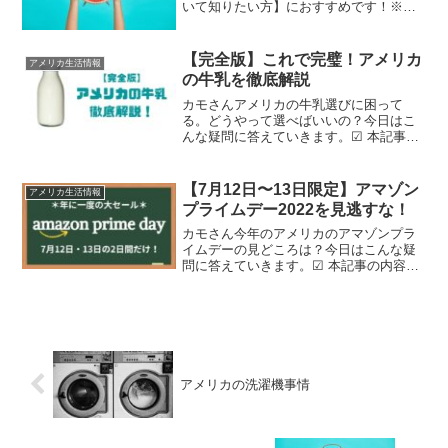
いて知りたい方】におすすめです！※記
事内のリンクの一部はアフィリエイトリ
ンクです。詳しくはプライバシーポリシ
ーをお読みください。サマータイムと
【完全版】これで完璧！アメリカ
アメリカ生活情報
は？サマータイムをご存知で...
の牛乳を徹底解説
カモさんアメリカの牛乳選びに困って
る。どうやって選べばいいの？今日はこ
んな疑問に答えていきます。☑ 本記事の
内容 アメリカの牛乳について（種類、ラ
ベル、殺菌方法、賞味期限、サイズ）こ
の記事を書いている私はアメリカ在住
【7月12日〜13日限定】アマゾン
アメリカ生活情報
で、牛乳選びの失敗を経験...
プライムデー2022を見逃すな！
カモさん今年のアメリカのアマゾンプラ
イムデーの見どころは？今日はこんな疑
問に答えていきます。☑ 本記事の内容
【7月12日〜13日限定】2022年アメリカ
のアマゾンプライムデーについてこの記
事を書いている私はアメリカ在住者なの
で、よりリアル...
アメリカの洗濯機事情