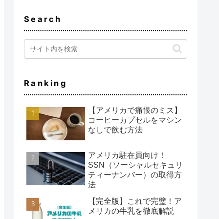
Search
Ranking
【アメリカで痛恨のミス】
コーヒーカプセルをマシン
なしで飲む方法
アメリカ駐在員向け！
SSN（ソーシャルセキュリ
ティーナンバー）の取得方
法
【完全版】これで完璧！ア
メリカの牛乳を徹底解説