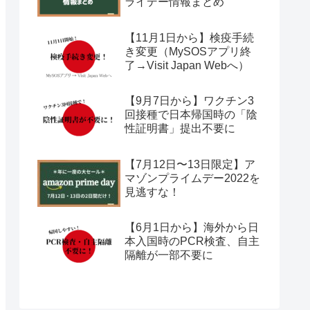
ライデー情報まとめ
【11月1日から】検疫手続
き変更（MySOSアプリ終
了→Visit Japan Webへ）
【9月7日から】ワクチン3
回接種で日本帰国時の「陰
性証明書」提出不要に
【7月12日〜13日限定】ア
マゾンプライムデー2022を
見逃すな！
【6月1日から】海外から日
本入国時のPCR検査、自主
隔離が一部不要に