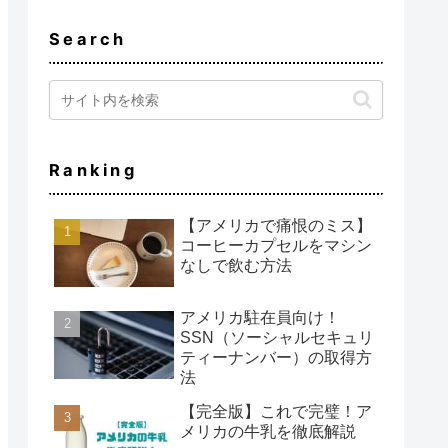
Search
Ranking
【アメリカで痛恨のミス】
コーヒーカプセルをマシン
なしで飲む方法
アメリカ駐在員向け！
SSN（ソーシャルセキュリ
ティーナンバー）の取得方
法
【完全版】これで完璧！ア
メリカの牛乳を徹底解説