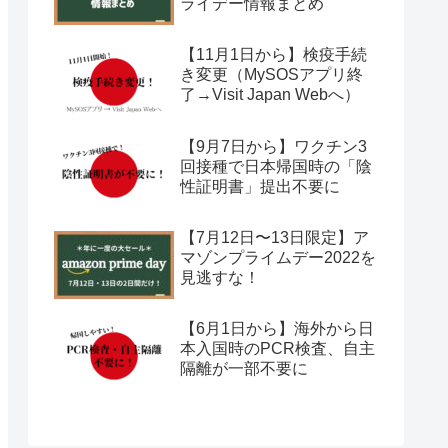
ライデー情報まとめ
【11月1日から】検疫手続
き変更（MySOSアプリ終
了→Visit Japan Webへ）
【9月7日から】ワクチン3
回接種で日本帰国時の「陰
性証明書」提出不要に
【7月12日〜13日限定】ア
マゾンプライムデー2022を
見逃すな！
【6月1日から】海外から日
本入国時のPCR検査、自主
隔離が一部不要に