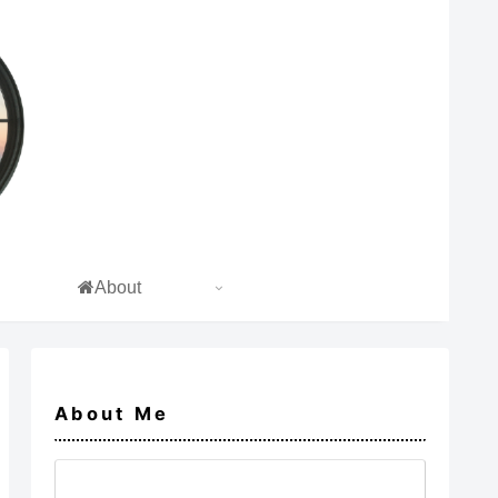
About
About Me