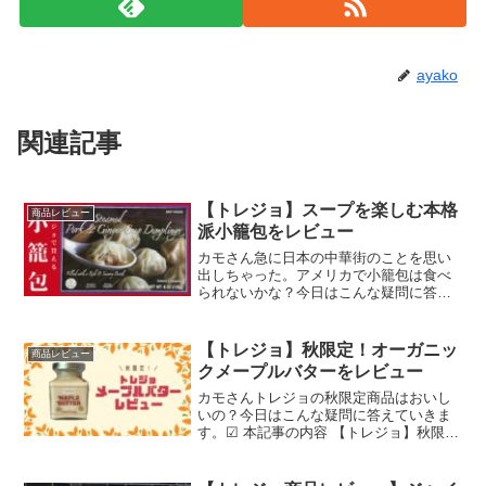
ayako
関連記事
【トレジョ】スープを楽しむ本格
商品レビュー
派小籠包をレビュー
カモさん急に日本の中華街のことを思い
出しちゃった。アメリカで小籠包は食べ
られないかな？今日はこんな疑問に答え
ていきます。☑ 本記事の内容 トレジョの
冷凍中華シリーズ比較 簡単にできる！蒸
し器の代用方法 【スープが本格派】トレ
【トレジョ】秋限定！オーガニッ
商品レビュー
ジョの冷凍小籠包...
クメープルバターをレビュー
カモさんトレジョの秋限定商品はおいし
いの？今日はこんな疑問に答えていきま
す。☑ 本記事の内容 【トレジョ】秋限
定！オーガニックメープルバターをレビ
ューこの記事を書いている私はアメリカ
在住なので、よりリアルなトレジョ情報