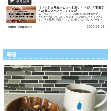
【トレジョ商品レビュー】安い！うまい！常備す
べき高コスパアーモンドの話
カモさんアメリカはアーモンドの種類がありすぎて迷う。
どれが一番おいしいの？今日はこんな疑問に答えていきま
す。☑ 本記事の内容 アメリカの安くておいしいアーモンド
【5袋リピ買い中】トレジョのDry Roasted & Unsalted
Al...
kamo-blog.com
2020.05.26
感想