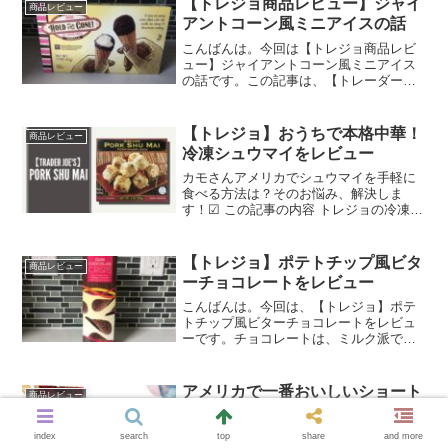
【トレジョ商品レビュー】ジャイ
商品レビュー
をお届けできると思いま...
アントコーン風ミニアイスの話
こんばんは。今回は【トレジョ商品レビ
ュー】ジャイアントコーン風ミニアイス
の話です。この記事は、【トレーダージ
ョーズのアイスに興味がある方】におす
すめです！※記事内のリンクの一部はア
フィリエイトリンクです。詳しくはプラ
【トレジョ】おうちで本格中華！
商品レビュー
イバシーポリシーをお読み...
冷凍シュウマイをレビュー
カモさんアメリカでシュウマイを手軽に
食べる方法は？そのお悩み、解決しま
す！☑ この記事の内容 トレジョの冷凍シ
ュウマイのレビュー我が家では、アメリ
カでも日本食やアジア系料理ばかり食べ
ています。慣れ親しんだ味で落ち着けま
【トレジョ】ポテトチップ風ビタ
商品レビュー
すが、簡単に作れるもの...
ーチョコレートをレビュー
こんばんは。今回は、【トレジョ】ポテ
トチップ風ビターチョコレートをレビュ
ーです。チョコレートは、ミルク派です
か？ビター派ですか？私は優しめのビタ
ー派です。（カカオ50%くらい）なぜな
ら、甘さもコクも両方味わえてどんな飲
アメリカで一番おいしいショート
商品レビュー
み物にも合うから。今回...
ブレッドクッキーはこれ一択！
カモさんアメリカにはクッキーがたくさ
index
search
top
share
and more