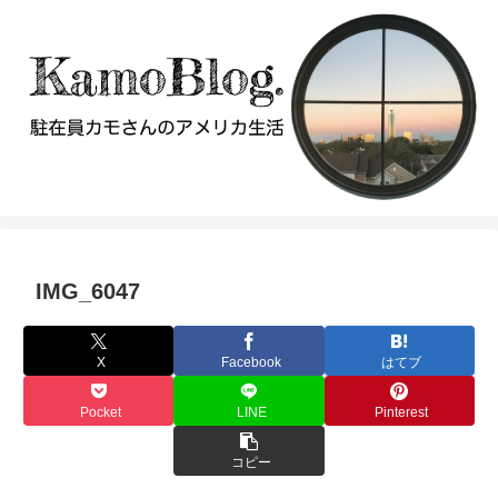
IMG_6047
X
Facebook
はてブ
Pocket
LINE
Pinterest
コピー