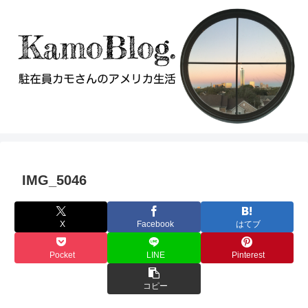
IMG_5046
X
Facebook
はてブ
Pocket
LINE
Pinterest
コピー