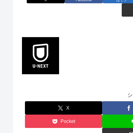
シ
X
Pocket