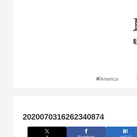
America
2020070316262340874
X
Facebook
はてブ