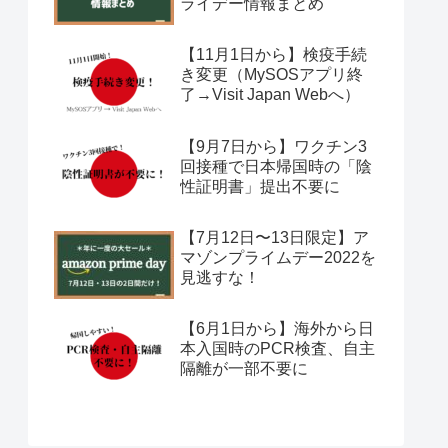
ライデー情報まとめ
【11月1日から】検疫手続
き変更（MySOSアプリ終
了→Visit Japan Webへ）
【9月7日から】ワクチン3
回接種で日本帰国時の「陰
性証明書」提出不要に
【7月12日〜13日限定】ア
マゾンプライムデー2022を
見逃すな！
【6月1日から】海外から日
本入国時のPCR検査、自主
隔離が一部不要に