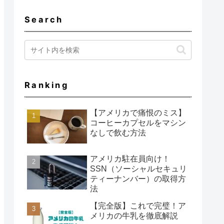
Search
Ranking
【アメリカで痛恨のミス】
コーヒーカプセルをマシン
なしで飲む方法
アメリカ駐在員向け！
SSN（ソーシャルセキュリ
ティーナンバー）の取得方
法
【完全版】これで完璧！ア
メリカの牛乳を徹底解説