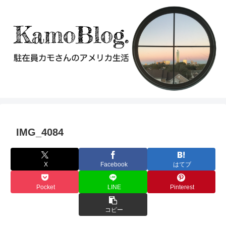
IMG_4084
X
Facebook
はてブ
Pocket
LINE
Pinterest
コピー