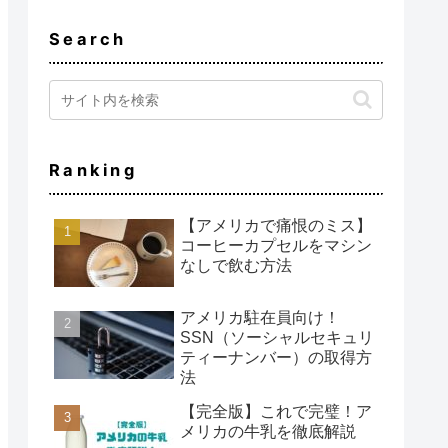
Search
Ranking
【アメリカで痛恨のミス】
コーヒーカプセルをマシン
なしで飲む方法
アメリカ駐在員向け！
SSN（ソーシャルセキュリ
ティーナンバー）の取得方
法
【完全版】これで完璧！ア
メリカの牛乳を徹底解説