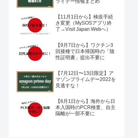
ライデー情報まとめ
【11月1日から】検疫手続
き変更（MySOSアプリ終
了→Visit Japan Webへ）
【9月7日から】ワクチン3
回接種で日本帰国時の「陰
性証明書」提出不要に
【7月12日〜13日限定】ア
マゾンプライムデー2022を
見逃すな！
【6月1日から】海外から日
本入国時のPCR検査、自主
隔離が一部不要に