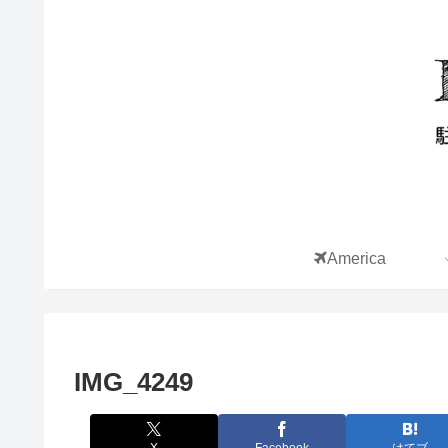
America
IMG_4249
X
Facebook
はてブ