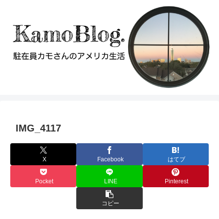
IMG_4117
X
Facebook
はてブ
Pocket
LINE
Pinterest
コピー