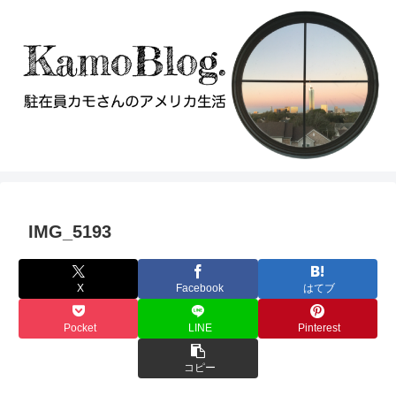
IMG_5193
X
Facebook
はてブ
Pocket
LINE
Pinterest
コピー