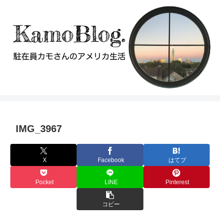
IMG_3967
X
Facebook
はてブ
Pocket
LINE
Pinterest
コピー