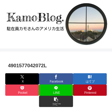
4901577042072L
X
Facebook
はてブ
Pocket
LINE
Pinterest
コピー