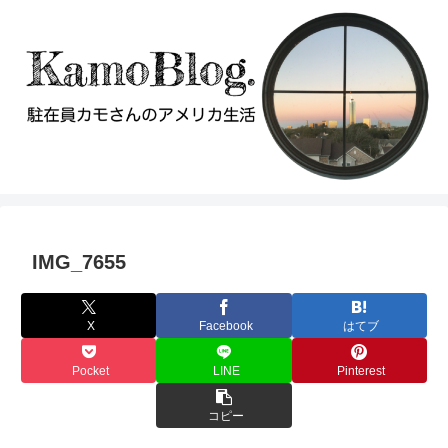
IMG_7655
X
Facebook
はてブ
Pocket
LINE
Pinterest
コピー