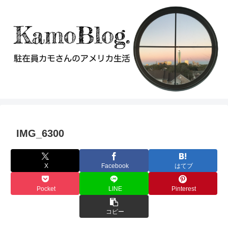
IMG_6300
X
Facebook
はてブ
Pocket
LINE
Pinterest
コピー