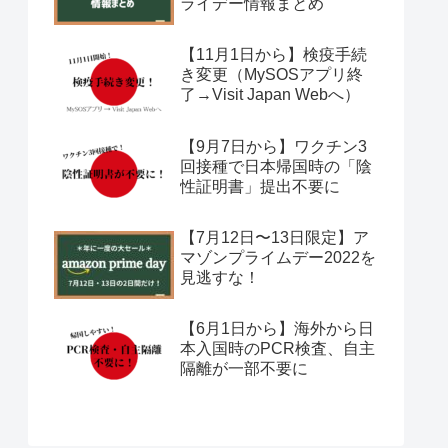
ライデー情報まとめ
【11月1日から】検疫手続
き変更（MySOSアプリ終
了→Visit Japan Webへ）
【9月7日から】ワクチン3
回接種で日本帰国時の「陰
性証明書」提出不要に
【7月12日〜13日限定】ア
マゾンプライムデー2022を
見逃すな！
【6月1日から】海外から日
本入国時のPCR検査、自主
隔離が一部不要に