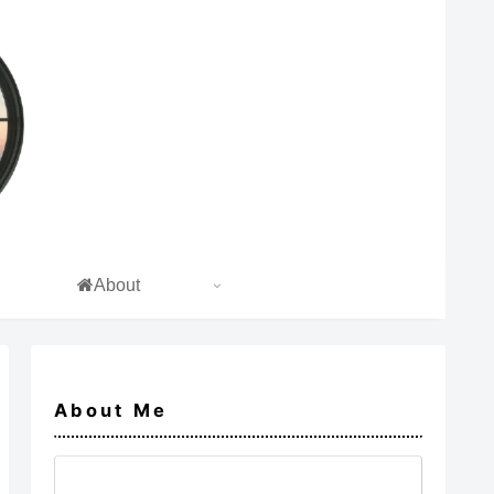
About
About Me