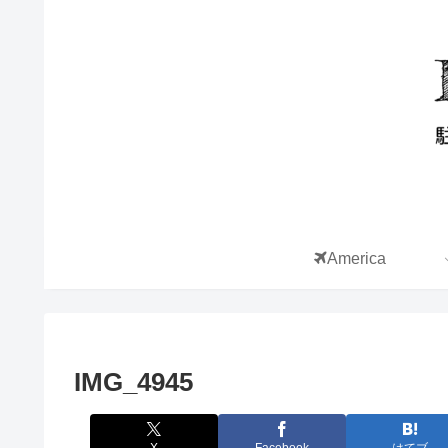
America
IMG_4945
X
Facebook
はてブ