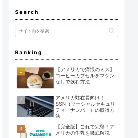
Search
Ranking
【アメリカで痛恨のミス】
コーヒーカプセルをマシン
なしで飲む方法
アメリカ駐在員向け！
SSN（ソーシャルセキュリ
ティーナンバー）の取得方
法
【完全版】これで完璧！ア
メリカの牛乳を徹底解説