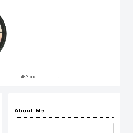
About
About Me