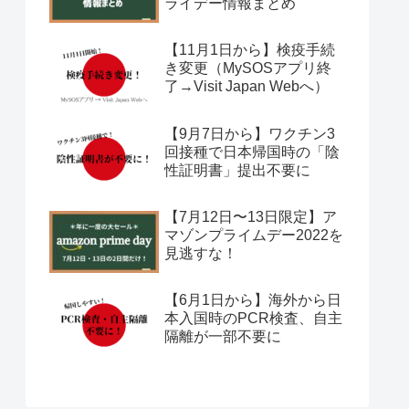
ライデー情報まとめ
【11月1日から】検疫手続
き変更（MySOSアプリ終
了→Visit Japan Webへ）
【9月7日から】ワクチン3
回接種で日本帰国時の「陰
性証明書」提出不要に
【7月12日〜13日限定】ア
マゾンプライムデー2022を
見逃すな！
【6月1日から】海外から日
本入国時のPCR検査、自主
隔離が一部不要に