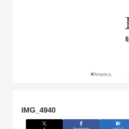
America
IMG_4940
X
Facebook
はてブ