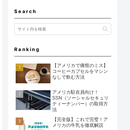
Search
Ranking
【アメリカで痛恨のミス】
コーヒーカプセルをマシン
なしで飲む方法
アメリカ駐在員向け！
SSN（ソーシャルセキュリ
ティーナンバー）の取得方
法
【完全版】これで完璧！ア
メリカの牛乳を徹底解説