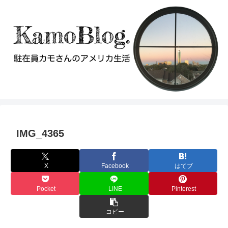
IMG_4365
X
Facebook
はてブ
Pocket
LINE
Pinterest
コピー