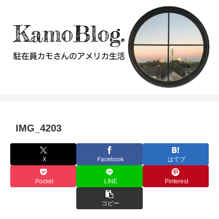
IMG_4203
X
Facebook
はてブ
Pocket
LINE
Pinterest
コピー