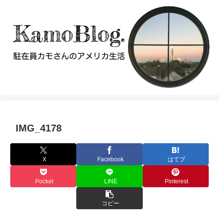
IMG_4178
X
Facebook
はてブ
Pocket
LINE
Pinterest
コピー