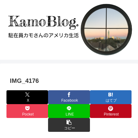
IMG_4176
X
Facebook
はてブ
Pocket
LINE
Pinterest
コピー