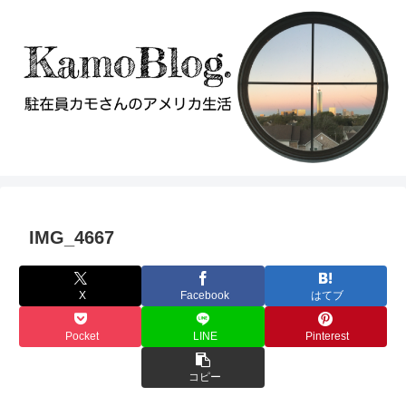
IMG_4667
X
Facebook
はてブ
Pocket
LINE
Pinterest
コピー