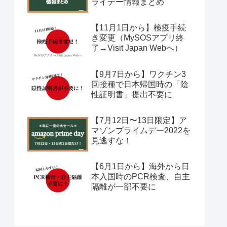
ライデー情報まとめ
【11月1日から】検疫手続
き変更（MySOSアプリ終
了→Visit Japan Webへ）
【9月7日から】ワクチン3
回接種で日本帰国時の「陰
性証明書」提出不要に
【7月12日〜13日限定】ア
マゾンプライムデー2022を
見逃すな！
【6月1日から】海外から日
本入国時のPCR検査、自主
隔離が一部不要に