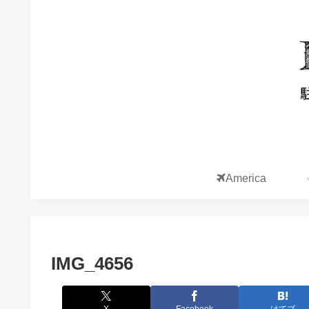
America
IMG_4656
X
Facebook
はてブ