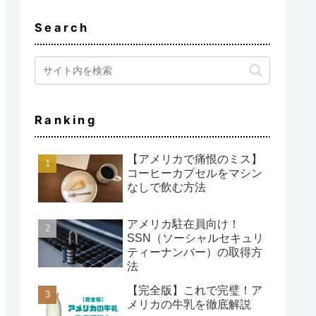
Search
Ranking
【アメリカで痛恨のミス】
コーヒーカプセルをマシン
なしで飲む方法
アメリカ駐在員向け！
SSN（ソーシャルセキュリ
ティーナンバー）の取得方
法
【完全版】これで完璧！ア
メリカの牛乳を徹底解説