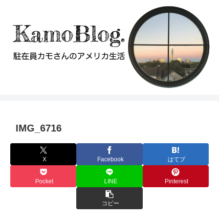
IMG_6716
X
Facebook
はてブ
Pocket
LINE
Pinterest
コピー