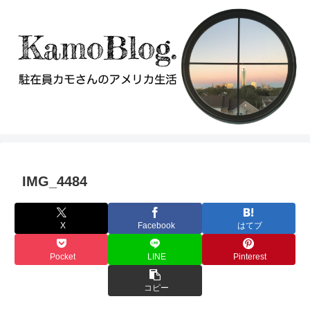
IMG_4484
X
Facebook
はてブ
Pocket
LINE
Pinterest
コピー