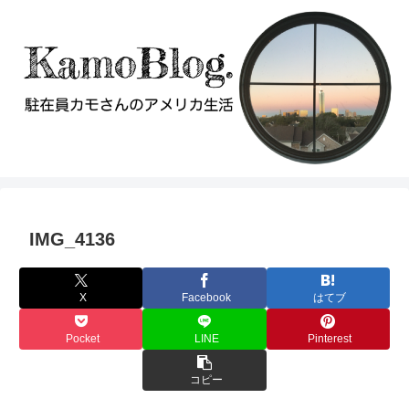
IMG_4136
X
Facebook
はてブ
Pocket
LINE
Pinterest
コピー