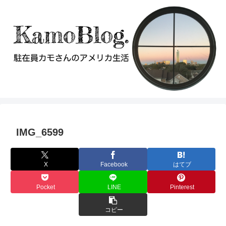
IMG_6599
X
Facebook
はてブ
Pocket
LINE
Pinterest
コピー