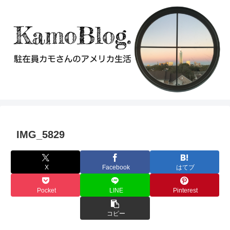
IMG_5829
X
Facebook
はてブ
Pocket
LINE
Pinterest
コピー