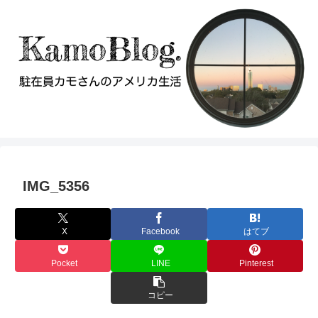
IMG_5356
X
Facebook
はてブ
Pocket
LINE
Pinterest
コピー