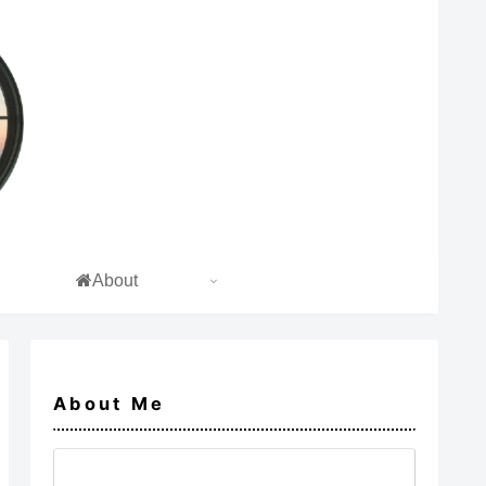
About
About Me