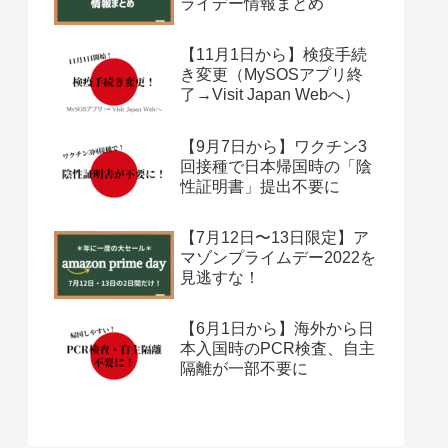
ライデー情報まとめ
【11月1日から】検疫手続
き変更（MySOSアプリ終
了→Visit Japan Webへ）
【9月7日から】ワクチン3
回接種で日本帰国時の「陰
性証明書」提出不要に
【7月12日〜13日限定】ア
マゾンプライムデー2022を
見逃すな！
【6月1日から】海外から日
本入国時のPCR検査、自主
隔離が一部不要に