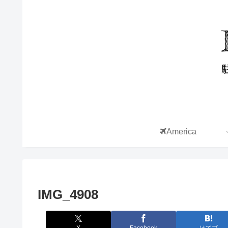
America
IMG_4908
X
Facebook
はてブ