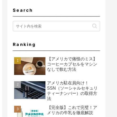
Search
Ranking
【アメリカで痛恨のミス】
コーヒーカプセルをマシン
なしで飲む方法
アメリカ駐在員向け！
SSN（ソーシャルセキュリ
ティーナンバー）の取得方
法
【完全版】これで完璧！ア
メリカの牛乳を徹底解説