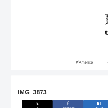
America
IMG_3873
X
Facebook
はてブ