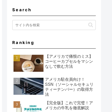
Search
Ranking
【アメリカで痛恨のミス】
コーヒーカプセルをマシン
なしで飲む方法
アメリカ駐在員向け！
SSN（ソーシャルセキュリ
ティーナンバー）の取得方
法
【完全版】これで完璧！ア
メリカの牛乳を徹底解説