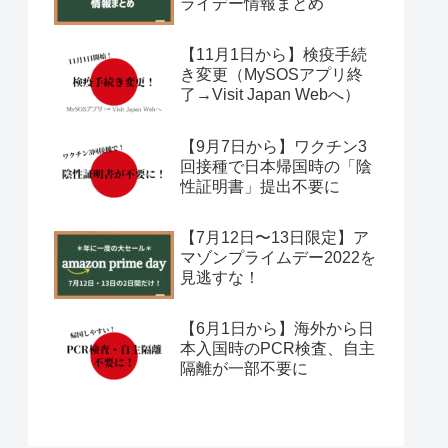
ライデー情報まとめ
【11月1日から】検疫手続
き変更（MySOSアプリ終
了→Visit Japan Webへ）
【9月7日から】ワクチン3
回接種で日本帰国時の「陰
性証明書」提出不要に
【7月12日〜13日限定】ア
マゾンプライムデー2022を
見逃すな！
【6月1日から】海外から日
本入国時のPCR検査、自主
隔離が一部不要に