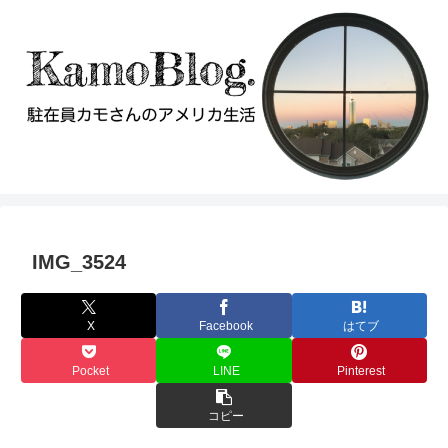
IMG_3524
X
Facebook
はてブ
Pocket
LINE
Pinterest
コピー