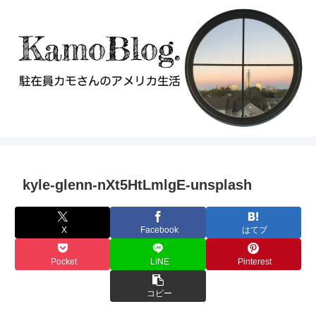
kyle-glenn-nXt5HtLmlgE-unsplash
X
Facebook
はてブ
Pocket
LINE
Pinterest
コピー