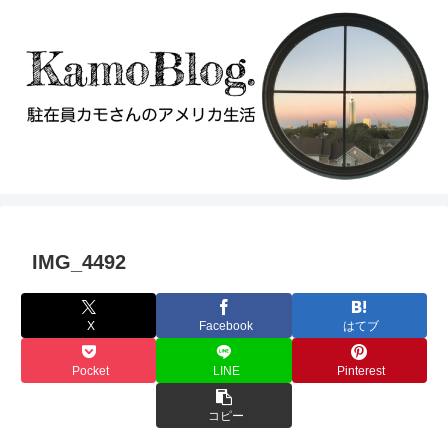
IMG_4492
X
Facebook
はてブ
Pocket
LINE
Pinterest
コピー