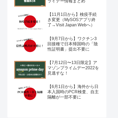
ライデー情報まとめ
【11月1日から】検疫手続
き変更（MySOSアプリ終
了→Visit Japan Webへ）
【9月7日から】ワクチン3
回接種で日本帰国時の「陰
性証明書」提出不要に
【7月12日〜13日限定】ア
マゾンプライムデー2022を
見逃すな！
【6月1日から】海外から日
本入国時のPCR検査、自主
隔離が一部不要に