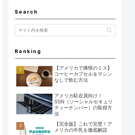
Search
Ranking
【アメリカで痛恨のミス】
コーヒーカプセルをマシン
なしで飲む方法
アメリカ駐在員向け！
SSN（ソーシャルセキュリ
ティーナンバー）の取得方
法
【完全版】これで完璧！ア
メリカの牛乳を徹底解説