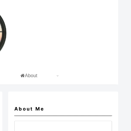
About
About Me