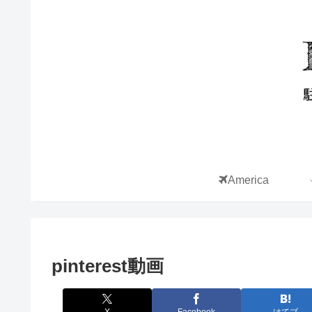
America
pinterest動画
X
Facebook
はてブ