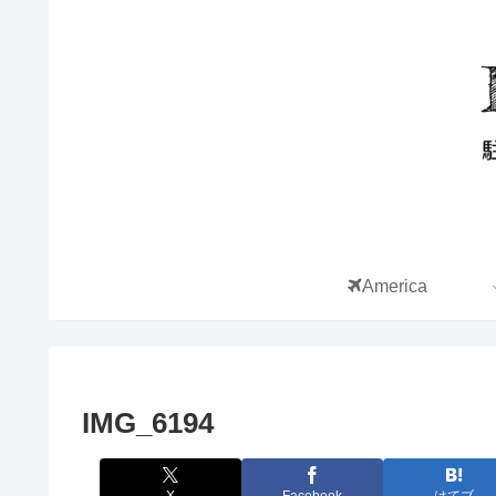
America
IMG_6194
X
Facebook
はてブ