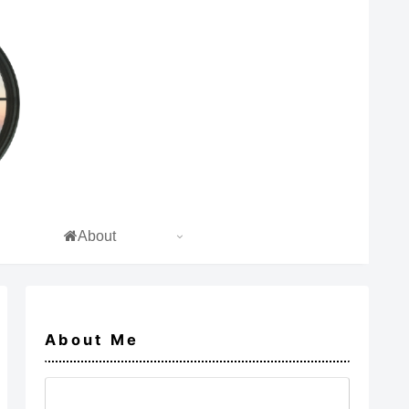
About
About Me