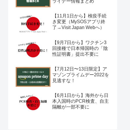
ライデー情報まとめ
【11月1日から】検疫手続
き変更（MySOSアプリ終
了→Visit Japan Webへ）
【9月7日から】ワクチン3
回接種で日本帰国時の「陰
性証明書」提出不要に
【7月12日〜13日限定】ア
マゾンプライムデー2022を
見逃すな！
【6月1日から】海外から日
本入国時のPCR検査、自主
隔離が一部不要に