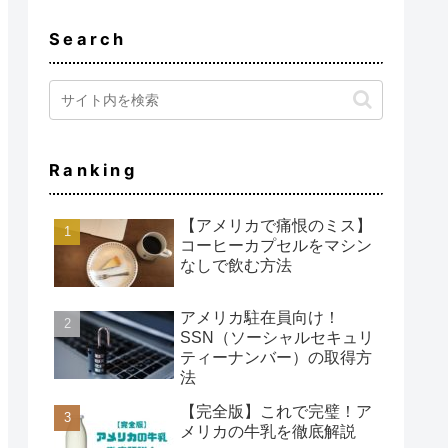
Search
Ranking
【アメリカで痛恨のミス】
コーヒーカプセルをマシン
なしで飲む方法
アメリカ駐在員向け！
SSN（ソーシャルセキュリ
ティーナンバー）の取得方
法
【完全版】これで完璧！ア
メリカの牛乳を徹底解説