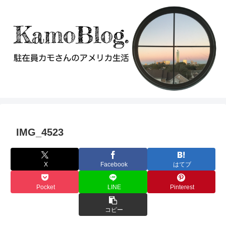
IMG_4523
X
Facebook
はてブ
Pocket
LINE
Pinterest
コピー