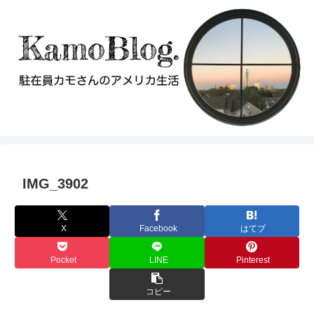
IMG_3902
X
Facebook
はてブ
Pocket
LINE
Pinterest
コピー