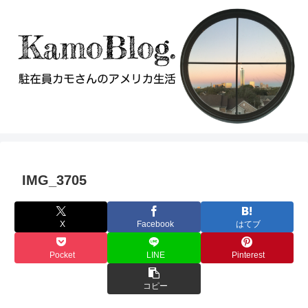
IMG_3705
X
Facebook
はてブ
Pocket
LINE
Pinterest
コピー