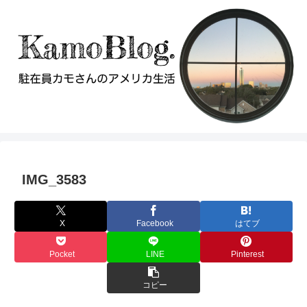
IMG_3583
X
Facebook
はてブ
Pocket
LINE
Pinterest
コピー