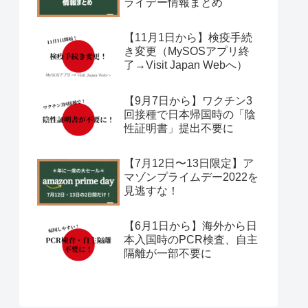
ライデー情報まとめ
【11月1日から】検疫手続
き変更（MySOSアプリ終
了→Visit Japan Webへ）
【9月7日から】ワクチン3
回接種で日本帰国時の「陰
性証明書」提出不要に
【7月12日〜13日限定】ア
マゾンプライムデー2022を
見逃すな！
【6月1日から】海外から日
本入国時のPCR検査、自主
隔離が一部不要に