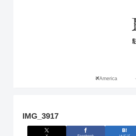
America
IMG_3917
X
Facebook
はてブ