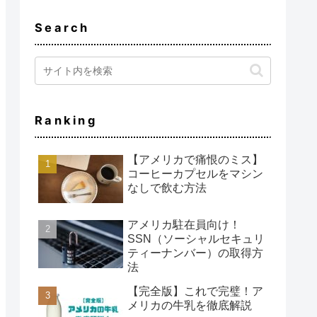
Search
Ranking
【アメリカで痛恨のミス】
コーヒーカプセルをマシン
なしで飲む方法
アメリカ駐在員向け！
SSN（ソーシャルセキュリ
ティーナンバー）の取得方
法
【完全版】これで完璧！ア
メリカの牛乳を徹底解説