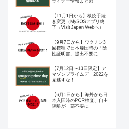
ライデー情報まとめ
【11月1日から】検疫手続
き変更（MySOSアプリ終
了→Visit Japan Webへ）
【9月7日から】ワクチン3
回接種で日本帰国時の「陰
性証明書」提出不要に
【7月12日〜13日限定】ア
マゾンプライムデー2022を
見逃すな！
【6月1日から】海外から日
本入国時のPCR検査、自主
隔離が一部不要に