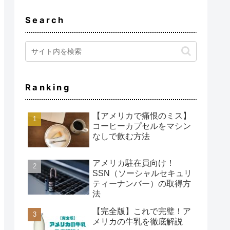
Search
Ranking
【アメリカで痛恨のミス】
コーヒーカプセルをマシン
なしで飲む方法
アメリカ駐在員向け！
SSN（ソーシャルセキュリ
ティーナンバー）の取得方
法
【完全版】これで完璧！ア
メリカの牛乳を徹底解説