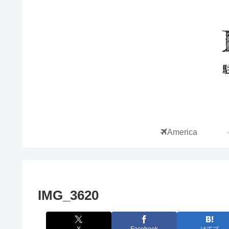
America
IMG_3620
X
Facebook
はてブ