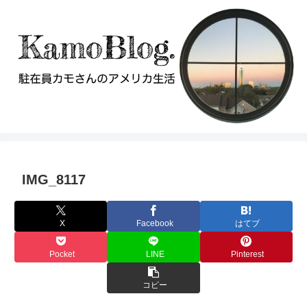
IMG_8117
X
Facebook
はてブ
Pocket
LINE
Pinterest
コピー