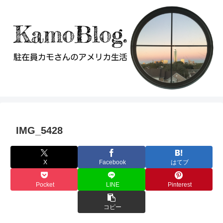
IMG_5428
X
Facebook
はてブ
Pocket
LINE
Pinterest
コピー