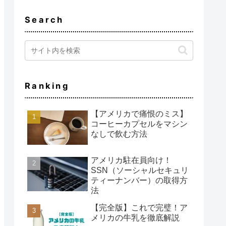
Search
Ranking
【アメリカで痛恨のミス】
コーヒーカプセルをマシン
なしで飲む方法
アメリカ駐在員向け！
SSN（ソーシャルセキュリ
ティーナンバー）の取得方
法
【完全版】これで完璧！ア
メリカの牛乳を徹底解説