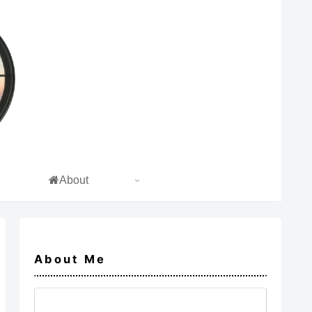
About
About Me