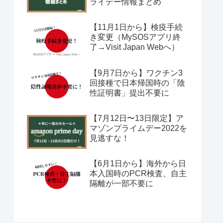
ライデー情報まとめ
【11月1日から】検疫手続
き変更（MySOSアプリ終
了→Visit Japan Webへ）
【9月7日から】ワクチン3
回接種で日本帰国時の「陰
性証明書」提出不要に
【7月12日〜13日限定】ア
マゾンプライムデー2022を
見逃すな！
【6月1日から】海外から日
本入国時のPCR検査、自主
隔離が一部不要に