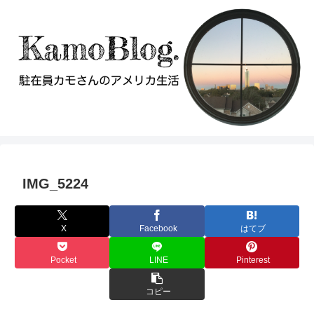
IMG_5224
X
Facebook
はてブ
Pocket
LINE
Pinterest
コピー